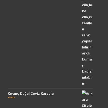
Kıvanç Doğal Ceviz Karyola
5 üzerinden
5.00
oy aldı