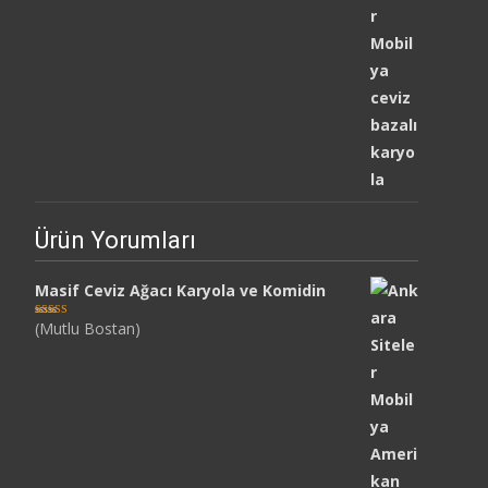
Ürün Yorumları
Masif Ceviz Ağacı Karyola ve Komidin
(Mutlu Bostan)
5 üzerinden
5
oy aldı