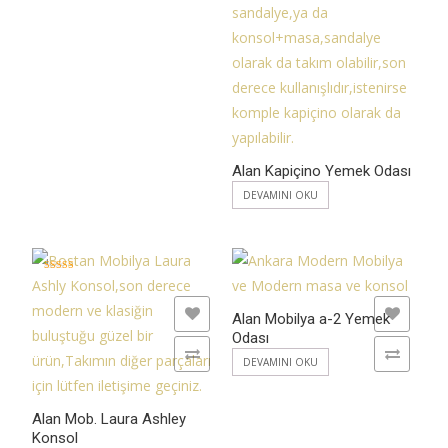
Alan Kapiçino Yemek Odası
DEVAMINI OKU
5 üzerinden
5.00
oy aldı
ADD TO WISHLIST
ADD TO WISHLIST
Alan Mobilya a-2 Yemek
Odası
ADD TO COMPARE
ADD TO COMPARE
DEVAMINI OKU
Alan Mob. Laura Ashley
Konsol