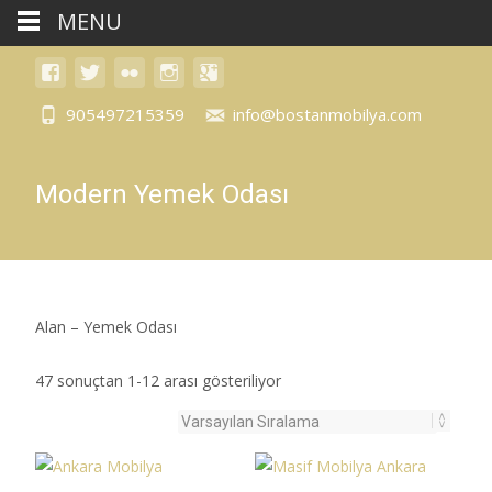
MENU
905497215359
info@bostanmobilya.com
Modern Yemek Odası
Alan – Yemek Odası
47 sonuçtan 1-12 arası gösteriliyor