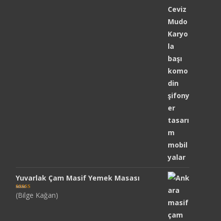
Yuvarlak Çam Masif Yemek Masası
(Bilge Kağan)
5 üzerinden
5
oy aldı