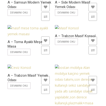
A – Samsun Modern Yemek
A – Side Modern Masif
Odası
Yemek Odası
ADD TO WISHLIST
ADD TO WISHLIST
DEVAMINI OKU
DEVAMINI OKU
ADD TO COMPARE
ADD TO COMPARE
A – Trabzon Masif Konsol
ADD TO WISHLIST
ADD TO WISHLIST
A – Torna Ayaklı Meşe
DEVAMINI OKU
Masa
ADD TO COMPARE
ADD TO COMPARE
DEVAMINI OKU
A – Trabzon Masif Yemek
Odası
ADD TO WISHLIST
ADD TO WISHLIST
DEVAMINI OKU
ADD TO COMPARE
ADD TO COMPARE