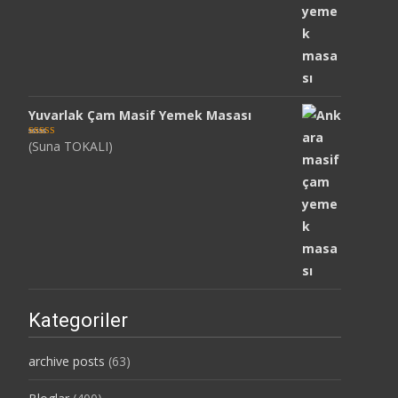
Yuvarlak Çam Masif Yemek Masası
(Suna TOKALI)
5 üzerinden
5
oy aldı
Kategoriler
archive posts
(63)