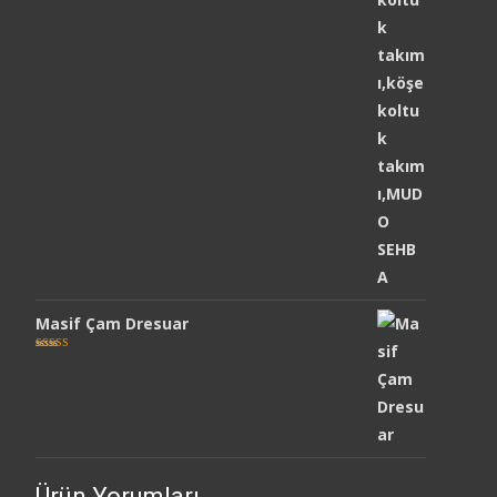
Masif Çam Dresuar
5 üzerinden
5.00
oy aldı
Ürün Yorumları