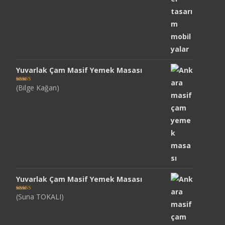
Yuvarlak Çam Masif Yemek Masası
(Bilge Kağan)
5 üzerinden
5
oy aldı
Yuvarlak Çam Masif Yemek Masası
(Suna TOKALI)
5 üzerinden
5
oy aldı