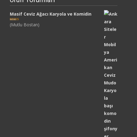
Masif Ceviz Ağacı Karyola ve Komidin
(Mutlu Bostan)
5 üzerinden
5
oy aldı