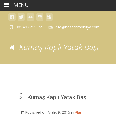
MENU
905497215359
info@bostanmobilya.com
Kumaş Kaplı Yatak Başı
Kumaş Kaplı Yatak Başı
Published on
Aralık 9, 2015
in
Alan