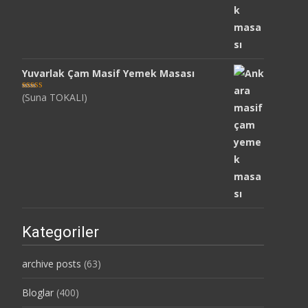
Yuvarlak Çam Masif Yemek Masası
(Suna TOKALI)
5 üzerinden
5
oy aldı
Kategoriler
archive posts
(63)
Bloglar
(400)