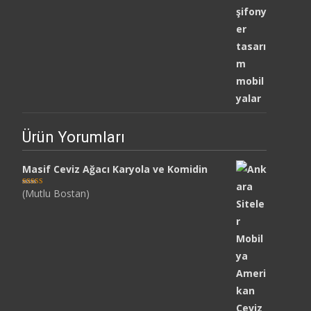
Ürün Yorumları
Masif Ceviz Ağacı Karyola ve Komidin
(Mutlu Bostan)
5 üzerinden
5
oy aldı