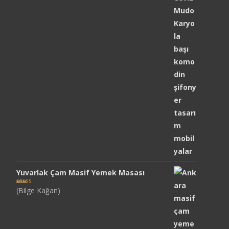
Yuvarlak Çam Masif Yemek Masası
(Bilge Kağan)
5 üzerinden
5
oy aldı